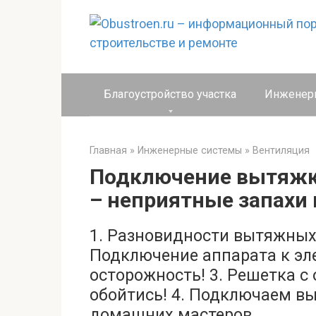
Перейти
к
контенту
Благоустройство участка
Инженер
Главная
»
Инженерные системы
»
Вентиляция
Подключение вытяжки
– неприятные запахи 
1. Разновидности вытяжных 
Подключение аппарата к эл
осторожность! 3. Решетка с
обойтись! 4. Подключаем в
домашних мастеров