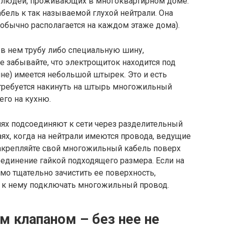
х людей, проживающих в многоквартирном доме.
бель к так называемой глухой нейтрали. Она
(обычно располагается на каждом этаже дома).
 в нем трубу либо специальную шину,
 забывайте, что электрощиток находится под
не) имеется небольшой штырек. Это и есть
отребуется накинуть на штырь многожильный
его на кухню.
ях подсоединяют к сети через разделительный
чаях, когда на нейтрали имеются провода, ведущие
 Закрепляйте свой многожильный кабель поверх
единение гайкой подходящего размера. Если на
имо тщательно зачистить ее поверхность,
е к нему подключать многожильный провод.
м клапаном – без нее не