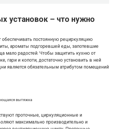
х установок – что нужно
ет обеспечивать постоянную рециркуляцию
литы, ароматы подгоревшей еды, запотевшие
ща мало радостей. Чтобы защитить кухню от
е, гари и копоти, достаточно установить в ней
дни является обязательным атрибутом помещений
ающаяся вытяжка
ствуют проточные, циркуляционные и
воляют максимально производительно и
через вентиляционную шахту. Проточные