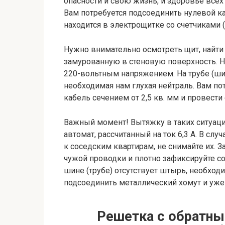
опасности и свою жизнь, и здоровье все
Вам потребуется подсоединить нулевой ка
находится в электрощитке со счетчиками 
Нужно внимательно осмотреть щит, найти
замурованную в стеновую поверхность. Не
220-вольтным напряжением. На трубе (ши
необходимая нам глухая нейтраль. Вам п
кабель сечением от 2,5 кв. мм и провести 
Важный момент! Вытяжку в таких ситуаци
автомат, рассчитанный на ток 6,3 А. В слу
к соседским квартирам, не снимайте их.
чужой проводки и плотно зафиксируйте со
шине (трубе) отсутствует штырь, необход
подсоединить металлический хомут и уж
Решетка с обратны