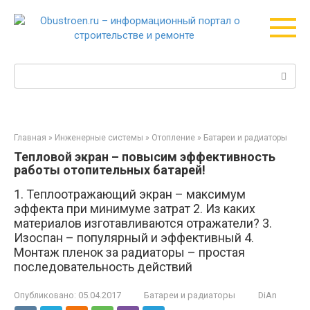
Перейти
к
контенту
Поиск:
Главная
»
Инженерные системы
»
Отопление
»
Батареи и радиаторы
Тепловой экран – повысим эффективность
работы отопительных батарей!
1. Теплоотражающий экран – максимум
эффекта при минимуме затрат 2. Из каких
материалов изготавливаются отражатели? 3.
Изоспан – популярный и эффективный 4.
Монтаж пленок за радиаторы – простая
последовательность действий
Опубликовано:
05.04.2017
Батареи и радиаторы
DiAn