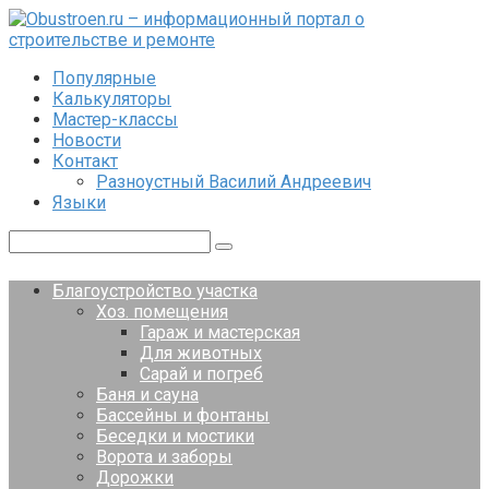
Перейти
к
контенту
Популярные
Калькуляторы
Мастер-классы
Новости
Контакт
Разноустный Василий Андреевич
Языки
Поиск:
Благоустройство участка
Хоз. помещения
Гараж и мастерская
Для животных
Сарай и погреб
Баня и сауна
Бассейны и фонтаны
Беседки и мостики
Ворота и заборы
Дорожки