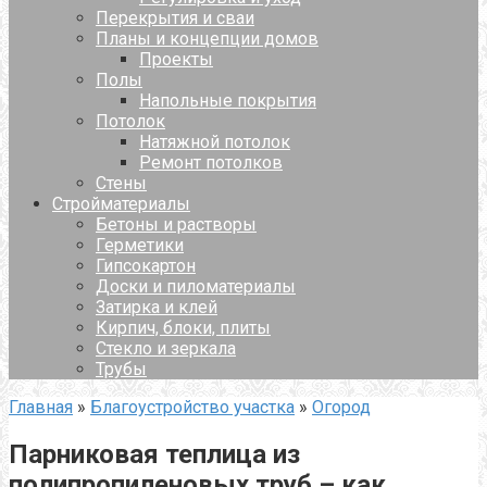
Перекрытия и сваи
Планы и концепции домов
Проекты
Полы
Напольные покрытия
Потолок
Натяжной потолок
Ремонт потолков
Стены
Стройматериалы
Бетоны и растворы
Герметики
Гипсокартон
Доски и пиломатериалы
Затирка и клей
Кирпич, блоки, плиты
Стекло и зеркала
Трубы
Главная
»
Благоустройство участка
»
Огород
Парниковая теплица из
полипропиленовых труб – как