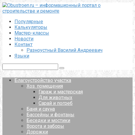
Перейти
к
контенту
Популярные
Калькуляторы
Мастер-классы
Новости
Контакт
Разноустный Василий Андреевич
Языки
Поиск:
Благоустройство участка
Хоз. помещения
Гараж и мастерская
Для животных
Сарай и погреб
Баня и сауна
Бассейны и фонтаны
Беседки и мостики
Ворота и заборы
Дорожки