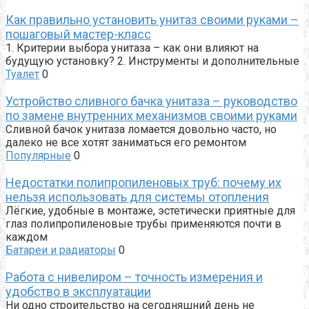
Как правильно установить унитаз своими руками –
пошаговый мастер-класс
1. Критерии выбора унитаза – как они влияют на
будущую установку? 2. Инструменты и дополнительные
Туалет
0
Устройство сливного бачка унитаза – руководство
по замене внутренних механизмов своими руками
Сливной бачок унитаза ломается довольно часто, но
далеко не все хотят заниматься его ремонтом
Популярные
0
Недостатки полипропиленовых труб: почему их
нельзя использовать для системы отопления
Лёгкие, удобные в монтаже, эстетически приятные для
глаз полипропиленовые трубы применяются почти в
каждом
Батареи и радиаторы
0
Работа с нивелиром – точность измерения и
удобство в эксплуатации
Ни одно строительство на сегодняшний день не