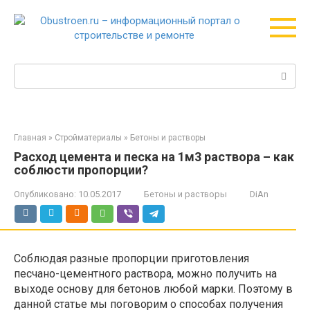
Перейти
к
контенту
Поиск:
Главная
»
Стройматериалы
»
Бетоны и растворы
Расход цемента и песка на 1м3 раствора – как
соблюсти пропорции?
Опубликовано:
10.05.2017
Бетоны и растворы
DiAn
Соблюдая разные пропорции приготовления
песчано-цементного раствора, можно получить на
выходе основу для бетонов любой марки. Поэтому в
данной статье мы поговорим о способах получения