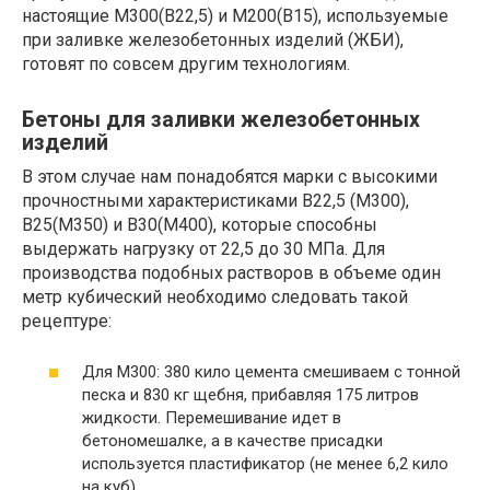
настоящие М300(В22,5) и М200(В15), используемые
при заливке железобетонных изделий (ЖБИ),
готовят по совсем другим технологиям.
Бетоны для заливки железобетонных
изделий
В этом случае нам понадобятся марки с высокими
прочностными характеристиками В22,5 (М300),
В25(М350) и В30(М400), которые способны
выдержать нагрузку от 22,5 до 30 МПа. Для
производства подобных растворов в объеме один
метр кубический необходимо следовать такой
рецептуре:
Для М300: 380 кило цемента смешиваем с тонной
песка и 830 кг щебня, прибавляя 175 литров
жидкости. Перемешивание идет в
бетономешалке, а в качестве присадки
используется пластификатор (не менее 6,2 кило
на куб).