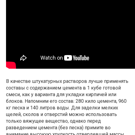
В качестве штукатурных растворов лучше применять
составы с содержанием цемента в 1 кубе готовой
смеси, как у варианта для укладки кирпичей или
блоков. Напомним его состав: 280 кило цемента, 960
кг песка и 140 литров воды. Для заделки мелких
щелей, сколов и отверстий можно использовать
только вяжущее вещество, однако перед
разведением цемента (без песка) примите во
внимание высокую хрупкость отвердевшей массы.