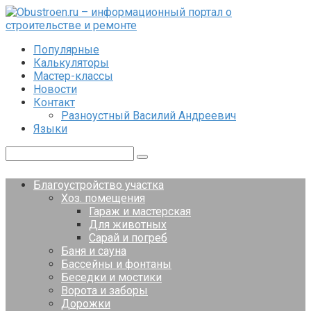
Перейти
к
контенту
Популярные
Калькуляторы
Мастер-классы
Новости
Контакт
Разноустный Василий Андреевич
Языки
Поиск:
Благоустройство участка
Хоз. помещения
Гараж и мастерская
Для животных
Сарай и погреб
Баня и сауна
Бассейны и фонтаны
Беседки и мостики
Ворота и заборы
Дорожки