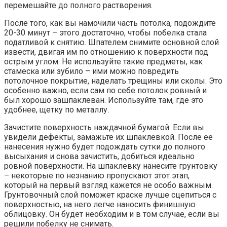
перемешайте до полного растворения.
После того, как вы намочили часть потолка, подождите
20-30 минут – этого достаточно, чтобы побелка стала
податливой к снятию. Шпателем снимите основной слой
извести, двигая им по отношению к поверхности под
острым углом. Не используйте такие предметы, как
стамеска или зубило – ими можно повредить
потолочное покрытие, наделать трещины или сколы. Это
особенно важно, если сам по себе потолок ровный и
был хорошо зашпаклеван. Используйте там, где это
удобнее, щетку по металлу.
Зачистите поверхность наждачной бумагой. Если вы
увидели дефекты, замажьте их шпаклевкой. После ее
нанесения нужно будет подождать сутки до полного
высыхания и снова зачистить, добиться идеально
ровной поверхности. На шпаклевку нанесите грунтовку
– некоторые по незнанию пропускают этот этап,
который на первый взгляд кажется не особо важным.
Грунтовочный слой поможет краске лучше сцепиться с
поверхностью, на него легче наносить финишную
облицовку. Он будет необходим и в том случае, если вы
решили побелку не снимать.