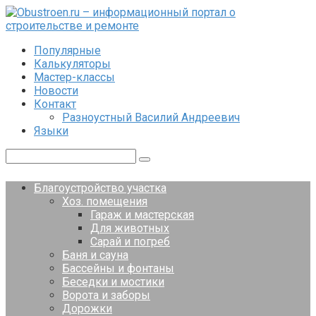
Перейти
к
контенту
Популярные
Калькуляторы
Мастер-классы
Новости
Контакт
Разноустный Василий Андреевич
Языки
Поиск:
Благоустройство участка
Хоз. помещения
Гараж и мастерская
Для животных
Сарай и погреб
Баня и сауна
Бассейны и фонтаны
Беседки и мостики
Ворота и заборы
Дорожки