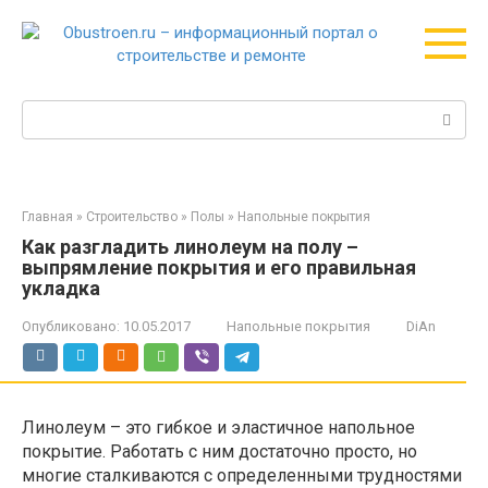
Перейти
к
контенту
Поиск:
Главная
»
Строительство
»
Полы
»
Напольные покрытия
Как разгладить линолеум на полу –
выпрямление покрытия и его правильная
укладка
Опубликовано:
10.05.2017
Напольные покрытия
DiAn
Линолеум – это гибкое и эластичное напольное
покрытие. Работать с ним достаточно просто, но
многие сталкиваются с определенными трудностями