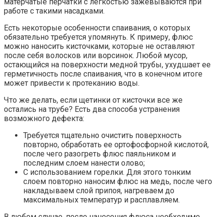
матерчатые перчатки с легкостью зажёвываются при
работе с такими насадками.
Есть некоторые особенности спаивания, о которых
обязательно требуется упомянуть. К примеру, флюс
можно наносить кисточками, которые не оставляют
после себя волосков или ворсинок. Любой мусор,
остающийся на поверхности медной трубы, ухудшает ее
герметичность после спаивания, что в конечном итоге
может привести к протеканию воды.
Что же делать, если щетинки от кисточки все же
остались на трубе? Есть два способа устранения
возможного дефекта:
Требуется тщательно очистить поверхность
повторно, обработать ее ортофосфорной кислотой,
после чего разогреть флюс паяльником и
последним слоем нанести олово;
С использованием горелки. Для этого тонким
слоем повторно наносим флюс на медь, после чего
накладываем слой припоя, нагреваем до
максимальных температур и расплавляем.
В любом случае, после нанесения флюса необходимо