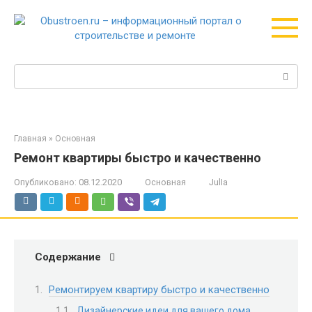
Перейти
к
контенту
Поиск:
Главная
»
Основная
Ремонт квартиры быстро и качественно
Опубликовано:
08.12.2020
Основная
JulIa
Содержание
Ремонтируем квартиру быстро и качественно
Дизайнерские идеи для вашего дома