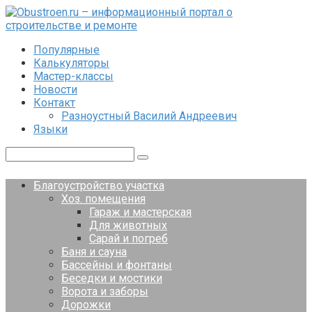
Перейти
к
контенту
Популярные
Калькуляторы
Мастер-классы
Новости
Контакт
Разноустный Василий Андреевич
Языки
Поиск:
Благоустройство участка
Хоз. помещения
Гараж и мастерская
Для животных
Сарай и погреб
Баня и сауна
Бассейны и фонтаны
Беседки и мостики
Ворота и заборы
Дорожки