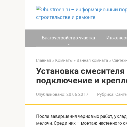
Перейти
к
контенту
Благоустройство участка
Инженер
Главная
»
Комнаты
»
Ванная комната
»
Сантех
Установка смесителя 
подключение и крепле
Опубликовано:
20.06.2017
Рубрика:
Санте
После завершения черновых работ, укладк
мелочи. Среди них – монтаж настенного с