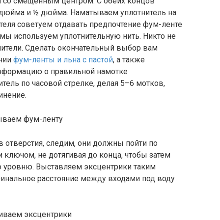
 со смещенным центром. С обеих концов
дюйма и ½ дюйма. Наматываем уплотнитель на
ителя советуем отдавать предпочтение фум-ленте
 мы используем уплотнительную нить. Никто не
нители. Сделать окончательный выбор вам
ении
фум-ленты и льна с пастой
, а также
информацию о правильной намотке
тель по часовой стрелке, делая 5–6 мотков,
инение.
 отверстия, следим, они должны пойти по
 ключом, не дотягивая до конца, чтобы затем
о уровню. Выставляем эксцентрики таким
Финальное расстояние между входами под воду