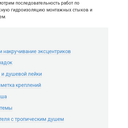
отрим последовательность работ по
жную гидроизоляцию монтажных стыков и
ем.
 и накручивание эксцентриков
ладок
я и душевой лейки
зметка креплений
уша
стемы
теля с тропическим душем