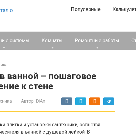
Популярные
Калькуля
ные системы
Комнаты
Ремонтные работы
С
ника
в ванной – пошаговое
ние к стене
хника
Автор:
DiAn
и плитки и установки сантехники, остаются
месителя в ванной с душевой лейкой. В