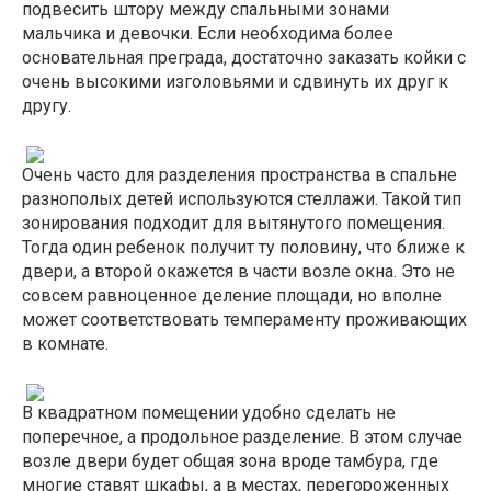
подвесить штору между спальными зонами
мальчика и девочки. Если необходима более
основательная преграда, достаточно заказать койки с
очень высокими изголовьями и сдвинуть их друг к
другу.
Очень часто для разделения пространства в спальне
разнополых детей используются стеллажи. Такой тип
зонирования подходит для вытянутого помещения.
Тогда один ребенок получит ту половину, что ближе к
двери, а второй окажется в части возле окна. Это не
совсем равноценное деление площади, но вполне
может соответствовать темпераменту проживающих
в комнате.
В квадратном помещении удобно сделать не
поперечное, а продольное разделение. В этом случае
возле двери будет общая зона вроде тамбура, где
многие ставят шкафы, а в местах, перегороженных