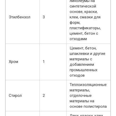
линолеумы на
синтетической
основе, краски,
Этилбензол
3
клеи, смазки для
форм,
пластификаторы,
цемент, бетон с
отходами
Цемент, бетон,
шпаклевки и другие
материалы с
Хром
1
добавлением
промышленных
отходов
Теплоизоляционные
материалы,
Стирол
2
отделочные
материалы на
основе полистирола
Лаки, краски, клеи,