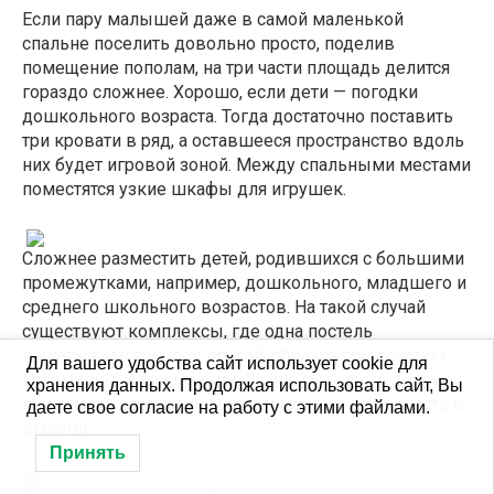
Если пару малышей даже в самой маленькой
спальне поселить довольно просто, поделив
помещение пополам, на три части площадь делится
гораздо сложнее. Хорошо, если дети — погодки
дошкольного возраста. Тогда достаточно поставить
три кровати в ряд, а оставшееся пространство вдоль
них будет игровой зоной. Между спальными местами
поместятся узкие шкафы для игрушек.
Сложнее разместить детей, родившихся с большими
промежутками, например, дошкольного, младшего и
среднего школьного возрастов. На такой случай
существуют комплексы, где одна постель
выкатывается из-под другой, образуя ступенчатую
Для вашего удобства сайт использует cookie для
пирамиду. Самый младший занимает место внизу,
хранения данных. Продолжая использовать сайт, Вы
там самая короткая лежанка и меньше риск упасть с
даете свое согласие на работу с этими файлами.
высоты.
Принять