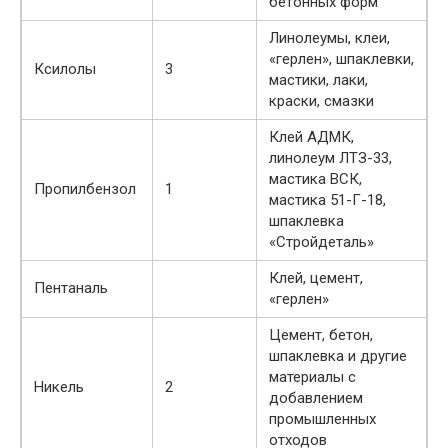
бетонных форм
Линолеумы, клеи,
«герлен», шпаклевки,
Ксилолы
3
мастики, лаки,
краски, смазки
Клей АДМК,
линолеум ЛТЗ-33,
мастика ВСК,
Пропилбензол
1
мастика 51-Г-18,
шпаклевка
«Стройдеталь»
Клей, цемент,
Пентаналь
«герлен»
Цемент, бетон,
шпаклевка и другие
материалы с
Никель
2
добавлением
промышленных
отходов