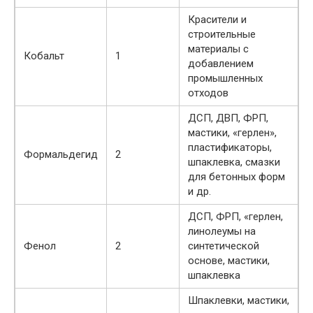
Красители и
строительные
материалы с
Кобальт
1
добавлением
промышленных
отходов
ДСП, ДВП, ФРП,
мастики, «герлен»,
пластификаторы,
Формальдегид
2
шпаклевка, смазки
для бетонных форм
и др.
ДСП, ФРП, «герлен,
линолеумы на
Фенол
2
синтетической
основе, мастики,
шпаклевка
Шпаклевки, мастики,