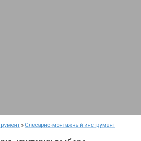
трумент
»
Слесарно-монтажный инструмент