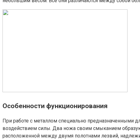
небольшим весом. Все они различаются между собой обл
Особенности функционирования
При работе с металлом специально предназначенными дл
воздействием силы. Два ножа своим смыканием образуют
расположенной между двумя полотнами лезвий, надлежит 