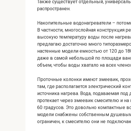
Также существует отдельный, универсаль
распространен.
Накопительные водонагреватели – потомк
В частности, многослойная конструкция р
высокую температуру воды после нагрева 
предлагаю достаточно много типоразмер
настенные модели емкостью от 120 до 18
даже в самой небольшой по площади ванн
объем, чтобы воды хватало на всех члено
Проточные колонки имеют змеевик, прохо
там, где располагается электрический кон
источника нагрева. Вода, подаваемая под
протекает через змеевик смесителю и на
60 градусов. Это довольно компактные в
модели снабжены собственным душевым ш
ограничен, к смесителю они не подключаю