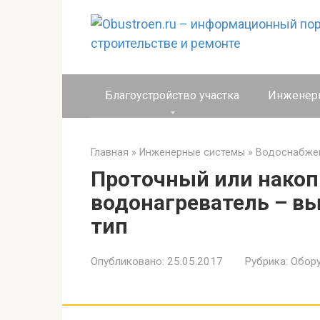
Перейти
к
контенту
Благоустройство участка
Инженер
Главная
»
Инженерные системы
»
Водоснабже
Проточный или нако
водонагреватель – в
тип
Опубликовано:
25.05.2017
Рубрика:
Обор