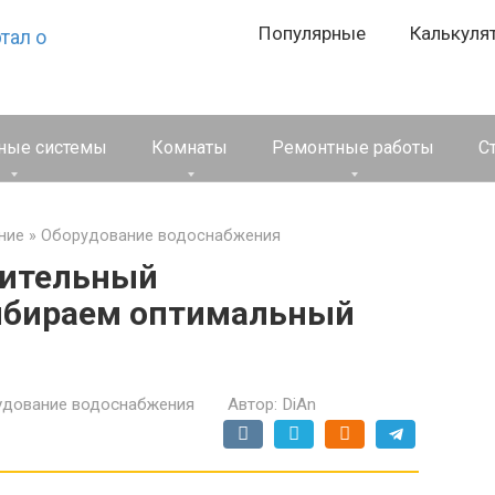
Популярные
Калькуля
ные системы
Комнаты
Ремонтные работы
С
ние
»
Оборудование водоснабжения
пительный
ыбираем оптимальный
удование водоснабжения
Автор:
DiAn