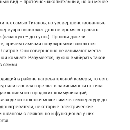
ный вид – проточно-накопительный, но он менее
и тех самых Титанов, но усовершенствованные.
езервуара позволяет долгое время сохранять
(зачастую – до суток). Производители
ов, причем самыми популярными считаются
0 литров. Они совершенно не занимают места
ой комнате. Разумеется, нужно выбирать такой
в семьи.
дящий в районе нагревательной камеры, то есть
тур или газовая горелка, в зависимости от типа
 давлением из городских коммуникаций,
 выходе из колонки может иметь температуру до
одонагреватели, некоторые электрические
лангом с лейкой, но и функционал у них
тся.