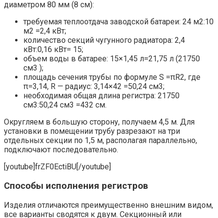
диаметром 80 мм (8 см):
требуемая теплоотдача заводской батареи: 24 м2:10
м2 =2,4 кВт;
количество секций чугунного радиатора: 2,4
кВт:0,16 кВт= 15;
объем воды в батарее: 15×1,45 л=21,75 л (21750
см3 );
площадь сечения трубы по формуле S =πR2, где
π=3,14, R — радиус: 3,14×42 =50,24 см3;
необходимая общая длина регистра: 21750
см3:50,24 см3 =432 см.
Округляем в большую сторону, получаем 4,5 м. Для
установки в помещении трубу разрезают на три
отдельных секции по 1,5 м, располагая параллельно,
подключают последовательно.
[youtube]frZF0EctiBU[/youtube]
Способы исполнения регистров
Изделия отличаются преимущественно внешним видом,
все варианты сводятся к двум. Секционный или