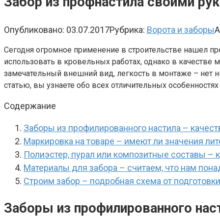
Забор из профнастила своими рук
Опубликовано:
03.07.2017
Рубрика:
Ворота и заборы
А
Сегодня огромное применение в строительстве нашел п
использовать в кровельных работах, однако в качестве м
замечательный внешний вид, легкость в монтаже – нет 
статью, вы узнаете обо всех отличительных особенностях
Содержание
Заборы из профилированного настила – качес
Маркировка на товаре – имеют ли значения лит
Полиэстер, пурал или композитные составы – 
Материалы для забора – считаем, что нам пона
Строим забор – подробная схема от подготовк
Заборы из профилированного нас