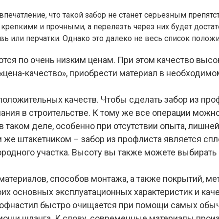
впечатление, что такой забор не станет серьезным препя
крепкими и прочными, а перелезть через них будет достат
 или перчатки. Однако это далеко не весь список положи
ся по очень низким ценам. При этом качество высо
«цена-качество», приобрести материал в необходимо
 положительных качеств. Чтобы сделать забор из про
ания в строительстве. К тому же все операции можн
в таком деле, особенно при отсутствии опыта, лишне
м же штакетником – забор из профлиста является с
городного участка. Высоту вы также можете выбирать
материалов, способов монтажа, а также покрытий, м
оих основных эксплуатационных характеристик и каче
 профнастил быстро очищается при помощи самых обы
омощи шланга. К слову, современные материалы прои