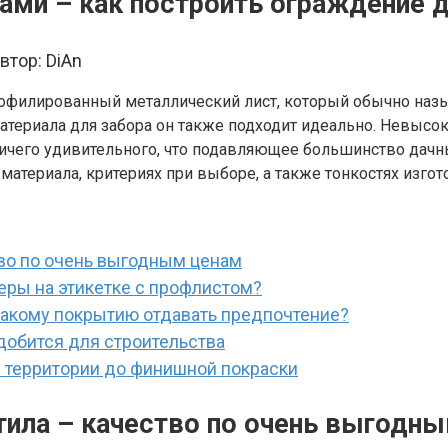
ами – как построить ограждение д
втор:
DiAn
рофилированный металлический лист, который обычно наз
атериала для забора он также подходит идеально. Невысок
ничего удивительного, что подавляющее большинство дач
 материала, критериях при выборе, а также тонкостях изго
тво по очень выгодным ценам
еры на этикетке с профлистом?
какому покрытию отдавать предпочтение?
добится для строительства
и территории до финишной покраски
тила – качество по очень выгодн