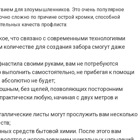
тствием для злоумышленников. Это очень популярное
очно сложно по причине острой кромки, способной
тельных качеств профлиста:
кое, что связано с современными технологиями
м количестве для создания забора смогут даже
фнастила своими руками, вам не потребуются
о выполнить самостоятельно, не прибегая к помощи
й абсолютно не будет;
плошным, без щелей, позволяющих посторонним
 практически любую, начиная с двух метров и
еталлические листы могут прослужить вам несколько
ств;
чных средств бытовой химии. После этого вам
зводятся с использованием уникальных напылений,