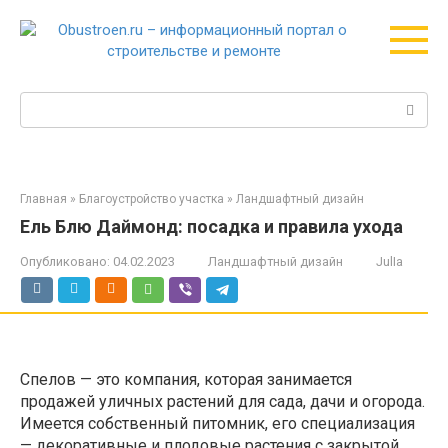
Перейти
к
контенту
Поиск:
Главная
»
Благоустройство участка
»
Ландшафтный дизайн
Ель Блю Даймонд: посадка и правила ухода
Опубликовано:
04.02.2023
Ландшафтный дизайн
JulIa
Спелов — это компания, которая занимается
продажей уличных растений для сада, дачи и огорода.
Имеется собственный питомник, его специализация
— декоративные и плодовые растения с закрытой