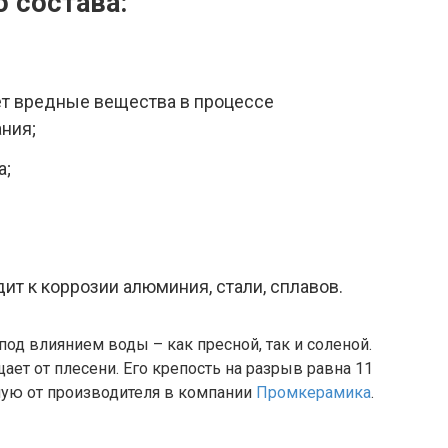
 состава:
ет вредные вещества в процессе
ния;
а;
ит к коррозии алюминия, стали, сплавов.
од влиянием воды – как пресной, так и соленой.
ает от плесени. Его крепость на разрыв равна 11
ямую от производителя в компании
Промкерамика
.