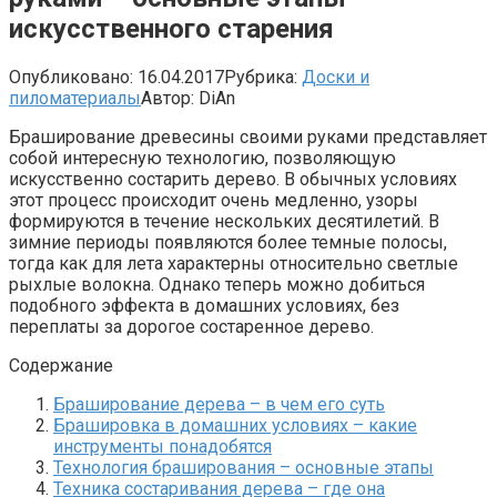
искусственного старения
Опубликовано:
16.04.2017
Рубрика:
Доски и
пиломатериалы
Автор:
DiAn
Браширование древесины своими руками представляет
собой интересную технологию, позволяющую
искусственно состарить дерево. В обычных условиях
этот процесс происходит очень медленно, узоры
формируются в течение нескольких десятилетий. В
зимние периоды появляются более темные полосы,
тогда как для лета характерны относительно светлые
рыхлые волокна. Однако теперь можно добиться
подобного эффекта в домашних условиях, без
переплаты за дорогое состаренное дерево.
Содержание
Браширование дерева – в чем его суть
Брашировка в домашних условиях – какие
инструменты понадобятся
Технология браширования – основные этапы
Техника состаривания дерева – где она