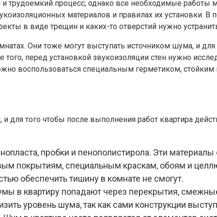
й и трудоемкий процесс, однако все необходимые работы
укоизоляционных материалов и правилах их установки. В 
екты в виде трещин и каких-то отверстий нужно устранить
мнатах. Они тоже могут выступать источником шума, и дл
е того, перед установкой звукоизоляции стен нужно иссле
можно воспользоваться специальным герметиком, стойким 
 для того чтобы после выполнения работ квартира действ
опласта, пробки и пенополистирола. Эти материалы
вым покрытиям, специальным краскам, обоям и целлю
тью обеспечить тишину в комнате не смогут.
мы в квартиру попадают через перекрытия, смежные
изить уровень шума, так как сами конструкции высту