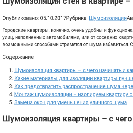
Шумоизоляция стен в квартире –
Опубликовано:
05.10.2017
Рубрика:
Шумоизоляция
Ав
Городские квартиры, конечно, очень удобны и функционал
улиц, наполненных автомобилями, или от соседних кварт
возможными способами стремятся от шума избавиться. 
Содержание
Шумоизоляция квартиры – с чего начинать и к
Какие материалы для изоляции квартиры лучш
Как предотвратить распространение шума чере
Монтаж шумоизоляции – изолируем квартиру 
Замена окон для уменьшения уличного шума
Шумоизоляция квартиры – с чего