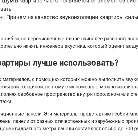
 Шум в квартире часто появляется от элементов сис
вать.
н. Причем на качество звукоизоляции квартиры силь
ошибки, но перечисленные выше наиболее распространены,
тельно нанять инженера-акустика, который оценит вашу 
вартиры лучше использовать?
 материалов, с помощью которых можно выполнить звуко
небольшой толщиной, поэтому с их помощью можно изолиро
полняя свободное пространство внутри поролоном или сте
тажа.
яционные панели. Эти материалы представляют собой мно
лены панели от разных отечественных и зарубежных про
цена квадратного метра панели составляет от 500 до 700 р