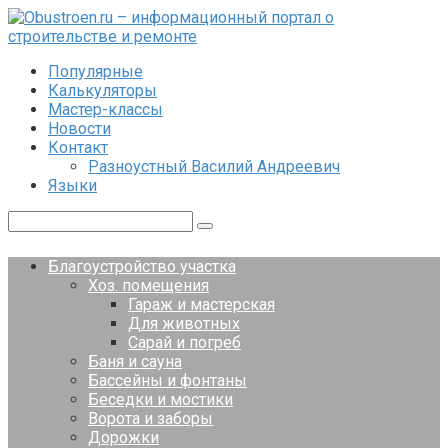
Перейти
к
контенту
Популярные
Калькуляторы
Мастер-классы
Новости
Контакт
Разноустный Василий Андреевич
Языки
Поиск:
Благоустройство участка
Хоз. помещения
Гараж и мастерская
Для животных
Сарай и погреб
Баня и сауна
Бассейны и фонтаны
Беседки и мостики
Ворота и заборы
Дорожки