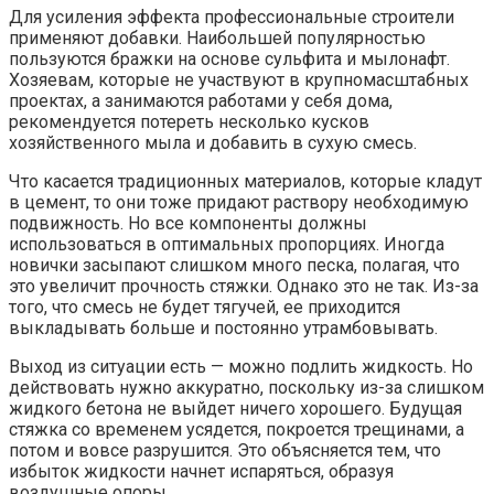
Для усиления эффекта профессиональные строители
применяют добавки. Наибольшей популярностью
пользуются бражки на основе сульфита и мылонафт.
Хозяевам, которые не участвуют в крупномасштабных
проектах, а занимаются работами у себя дома,
рекомендуется потереть несколько кусков
хозяйственного мыла и добавить в сухую смесь.
Что касается традиционных материалов, которые кладут
в цемент, то они тоже придают раствору необходимую
подвижность. Но все компоненты должны
использоваться в оптимальных пропорциях. Иногда
новички засыпают слишком много песка, полагая, что
это увеличит прочность стяжки. Однако это не так. Из-за
того, что смесь не будет тягучей, ее приходится
выкладывать больше и постоянно утрамбовывать.
Выход из ситуации есть — можно подлить жидкость. Но
действовать нужно аккуратно, поскольку из-за слишком
жидкого бетона не выйдет ничего хорошего. Будущая
стяжка со временем усядется, покроется трещинами, а
потом и вовсе разрушится. Это объясняется тем, что
избыток жидкости начнет испаряться, образуя
воздушные опоры.