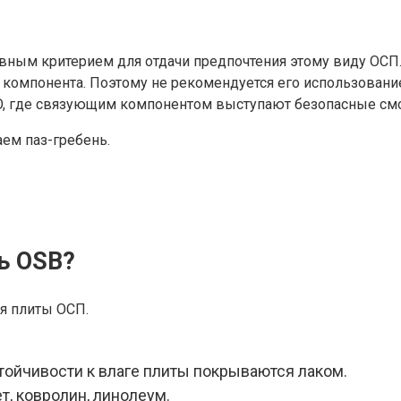
лавным критерием для отдачи предпочтения этому виду ОСП
омпонента. Поэтому не рекомендуется его использование
CO, где связующим компонентом выступают безопасные см
аем паз-гребень.
ь OSB?
ся плиты ОСП.
тойчивости к влаге плиты покрываются лаком.
т, ковролин, линолеум.