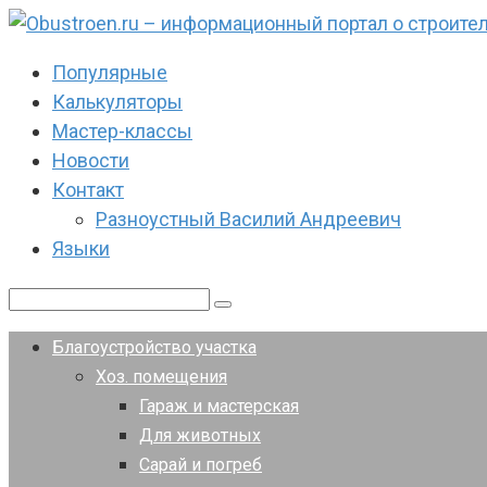
Перейти
к
Популярные
контенту
Калькуляторы
Мастер-классы
Новости
Контакт
Разноустный Василий Андреевич
Языки
Поиск:
Благоустройство участка
Хоз. помещения
Гараж и мастерская
Для животных
Сарай и погреб