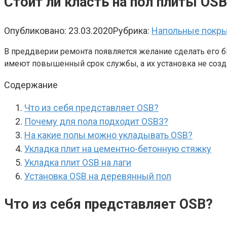
Стоит ли класть на пол плиты OS
Опубликовано:
23.03.2020
Рубрика:
Напольные покр
В преддверии ремонта появляется желание сделать его бы
имеют повышенный срок службы, а их установка не созд
Содержание
Что из себя представляет OSB?
Почему для пола подходит OSB3?
На какие полы можно укладывать OSB?
Укладка плит на цементно-бетонную стяжку
Укладка плит OSB на лаги
Установка OSB на деревянный пол
Что из себя представляет OSB?