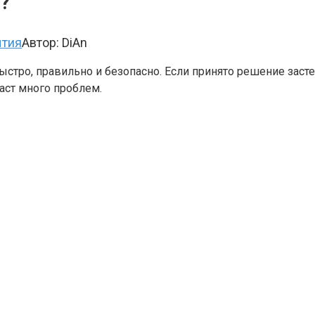
B?
ытия
Автор:
DiAn
стро, правильно и безопасно. Если принято решение застел
аст много проблем.