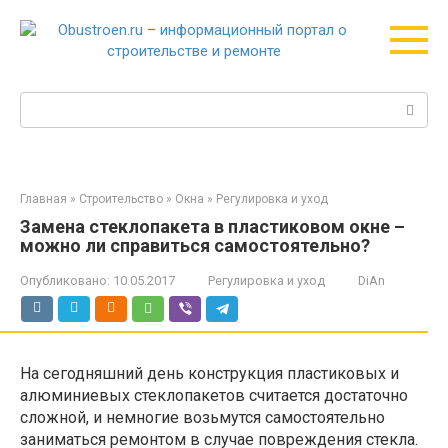
Перейти
к
контенту
Поиск:
Главная
»
Строительство
»
Окна
»
Регулировка и уход
Замена стеклопакета в пластиковом окне –
можно ли справиться самостоятельно?
Опубликовано:
10.05.2017
Регулировка и уход
DiAn
На сегодняшний день конструкция пластиковых и
алюминиевых стеклопакетов считается достаточно
сложной, и немногие возьмутся самостоятельно
заниматься ремонтом в случае повреждения стекла.