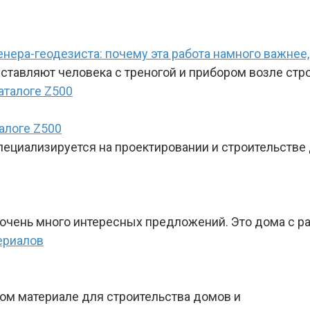
ера-геодезиста: почему эта работа намного важнее,
ставляют человека с треногой и прибором возле стро
алоге Z500
специализируется на проектировании и строительств
очень много интересных предложений. Это дома с р
ом материале для строительства домов и