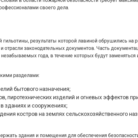
словий в области пожарной безопасности требует максимал
рофессионалами своего дела.
 гильотины, результаты которой лавиной обрушились на ро
 и отрасли законодательных документов. Часть документац
2 незабываемых года, в течение которых будут заменяться
акими разделами:
елий бытового назначения;
в, пиротехнических изделий и огневых эффектов пр
 зданиях и сооружениях;
едения костров на землях сельскохозяйственного наз
ержать здания и помещения для обеспечения безопасности 