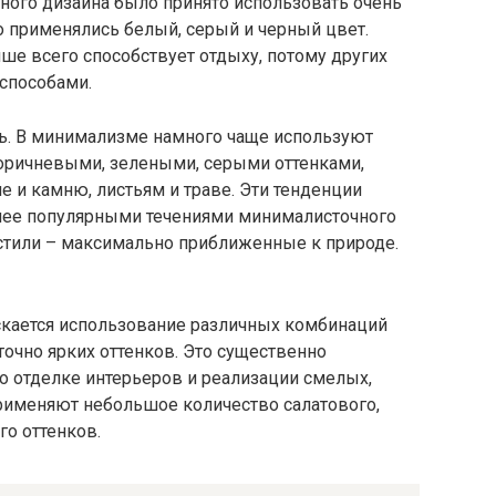
ого дизайна было принято использовать очень
о применялись белый, серый и черный цвет.
ше всего способствует отдыху, потому других
способами.
ь. В минимализме намного чаще используют
оричневыми, зелеными, серыми оттенками,
 и камню, листьям и траве. Эти тенденции
олее популярными течениями минималисточного
 стили – максимально приближенные к природе.
скается использование различных комбинаций
точно ярких оттенков. Это существенно
 отделке интерьеров и реализации смелых,
применяют небольшое количество салатового,
го оттенков.