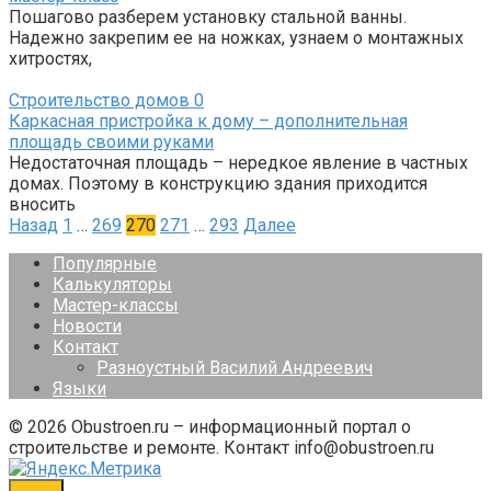
Пошагово разберем установку стальной ванны.
Надежно закрепим ее на ножках, узнаем о монтажных
хитростях,
Строительство домов
0
Каркасная пристройка к дому – дополнительная
площадь своими руками
Недостаточная площадь – нередкое явление в частных
домах. Поэтому в конструкцию здания приходится
вносить
Пагинация
Назад
1
…
269
270
271
…
293
Далее
записей
Популярные
Калькуляторы
Мастер-классы
Новости
Контакт
Разноустный Василий Андреевич
Языки
© 2026 Obustroen.ru – информационный портал о
строительстве и ремонте. Контакт info@obustroen.ru