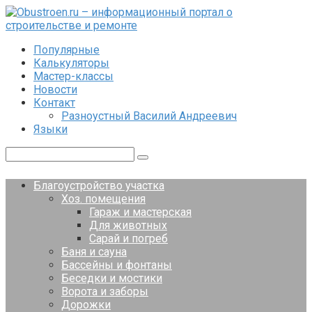
Перейти
к
контенту
Популярные
Калькуляторы
Мастер-классы
Новости
Контакт
Разноустный Василий Андреевич
Языки
Поиск:
Благоустройство участка
Хоз. помещения
Гараж и мастерская
Для животных
Сарай и погреб
Баня и сауна
Бассейны и фонтаны
Беседки и мостики
Ворота и заборы
Дорожки