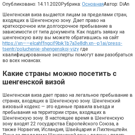
Опубликовано:
14.11.2020
Рубрика:
Основная
Автор:
DiAn
Шенгенская виза выдается лицам за пределами стран,
входящих в Шенгенскую зону. Дает право на
краткосрочное или долгосрочное пребывание в
зависимости от типа документа. Как подать заявку на
шенгенскую визу вы можете обратившись на сайт
https://xn——elcahffngcif9bjk1b7a3e8dh.xn--p1ai/press-
tsentr/poluchenie-shengenskoj-vizy
где
квалифицированные эксперты помогут вам разобраться
во всех нюансах.
Какие страны можно посетить с
шенгенской визой
Шенгенская виза дает право на легальное пребывание в
странах, входящих в Шенгенскую зону. Шенгенский
визовый кодекс — это единые правила въезда и
пребывания на территории стран, входящих в
Шенгенскую зону. В настоящее время в Шенгенскую
зону входят 22 государства Европейского Союза, а
также Норвегия, Исландия, Швейцария и Лихтенштейн.