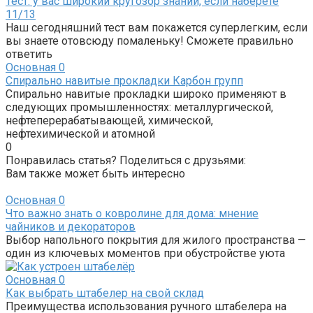
Тест: у вас широкий кругозор знаний, если наберете
11/13
Наш сегодняшний тест вам покажется суперлегким, если
вы знаете отовсюду помаленьку! Сможете правильно
ответить
Основная
0
Спирально навитые прокладки Карбон групп
Спирально навитые прокладки широко применяют в
следующих промышленностях: металлургической,
нефтеперерабатывающей, химической,
нефтехимической и атомной
0
Понравилась статья? Поделиться с друзьями:
Вам также может быть интересно
Основная
0
Что важно знать о ковролине для дома: мнение
чайников и декораторов
Выбор напольного покрытия для жилого пространства —
один из ключевых моментов при обустройстве уюта
Основная
0
Как выбрать штабелер на свой склад
Преимущества использования ручного штабелера на