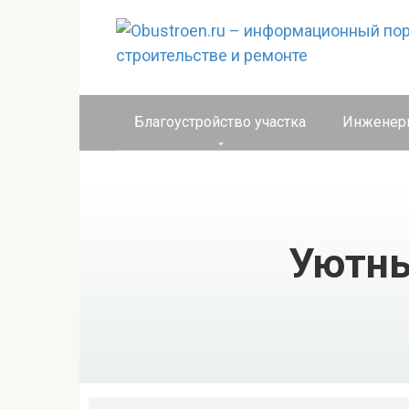
Перейти
к
контенту
Благоустройство участка
Инженер
Уютны