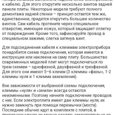
к кабелю. Для этого открутите несколько винтов задней
панели плиты. Некоторые модели требуют полного
демонтажа задней стенки – принцип остается тем же,
единственное, придется открутить большее количество
винтов. Сам кабель протяните через специальное
отверстие, имеющее кожух, который защищает оплетку
от повреждения. Кроме того, зафиксируйте провод в
специальном зажиме, слегка затянув винт.
Для подсоединения кабеля к клеммам электроприбора
понадобится схема подключения, которая имеется в
инструкции или наклеена на саму плиту. Большинство
современных моделей плит могут подключаться по
трем схемам – однофазной, двухфазной и трехфазной.
Для этого они имеют 5–6 клемм (3 клеммы «фазы», 1-2
клеммы нуля и 1 клемма заземления).
Вне зависимости от выбранной схемы подключения,
клеммы «нуля» и «земли» всегда остаются
неизменными. Поэтому начните подключение проводов
с них. Если электроплита имеет две клеммы нуля, их
нужно замкнуть при помощи перемычки (моста).
Последние обычно идут в комплекте с плитой, в
противном случае их можно сделать самостоятельно из