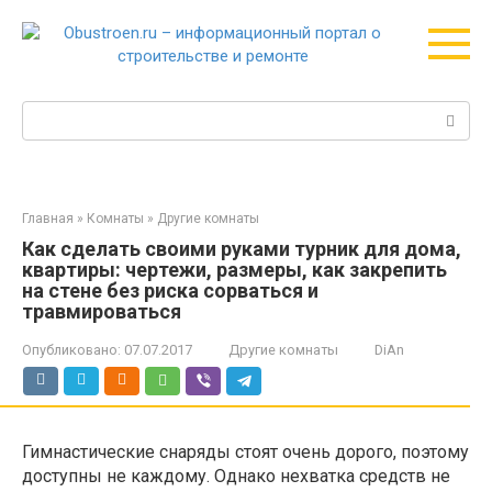
Перейти
к
контенту
Поиск:
Главная
»
Комнаты
»
Другие комнаты
Как сделать своими руками турник для дома,
квартиры: чертежи, размеры, как закрепить
на стене без риска сорваться и
травмироваться
Опубликовано:
07.07.2017
Другие комнаты
DiAn
Гимнастические снаряды стоят очень дорого, поэтому
доступны не каждому. Однако нехватка средств не