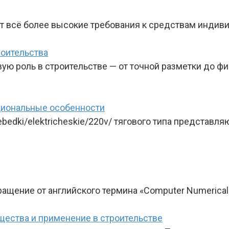
 всё более высокие требования к средствам индиви
роительства
ю роль в строительстве — от точной разметки до фи
циональные особенности
lebedki/elektricheskie/220v/ тягового типа представ
щение от английского термина «Computer Numerical C
щества и применение в строительстве