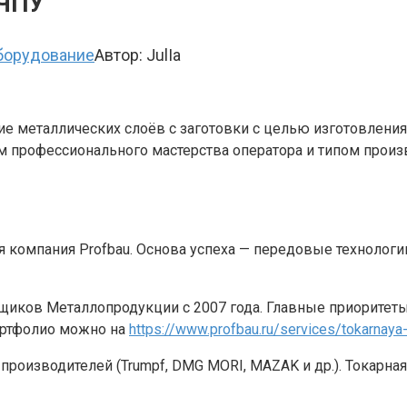
 ЧПУ
борудование
Автор:
JulIa
ие металлических слоёв с заготовки с целью изготовления
ем профессионального мастерства оператора и типом прои
 компания Profbau. Основа успеха — передовые технологи
щиков Металлопродукции с 2007 года. Главные приоритеты
ортфолио можно на
https://www.profbau.ru/services/tokarnaya
 производителей (Trumpf, DMG MORI, MAZAK и др.). Токарн