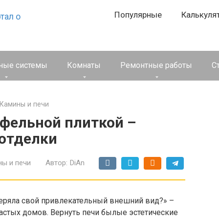
Популярные
Калькуля
ные системы
Комнаты
Ремонтные работы
С
Камины и печи
афельной плиткой –
отделки
ы и печи
Автор:
DiAn
отеряла свой привлекательный внешний вид?» –
астых домов. Вернуть печи былые эстетические