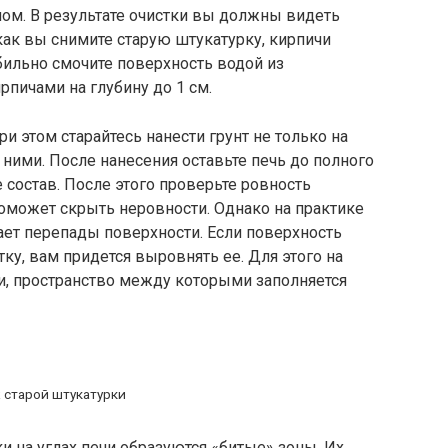
лом. В результате очистки вы должны видеть
 как вы снимите старую штукатурку, кирпичи
бильно смочите поверхность водой из
пичами на глубину до 1 см.
и этом старайтесь нанести грунт не только на
ними. После нанесения оставьте печь до полного
 состав. После этого проверьте ровность
поможет скрыть неровности. Однако на практике
ет перепады поверхности. Если поверхность
ку, вам придется выровнять ее. Для этого на
и, пространство между которыми заполняется
старой штукатурки
 на углах печи образуются «битые» зоны. Их