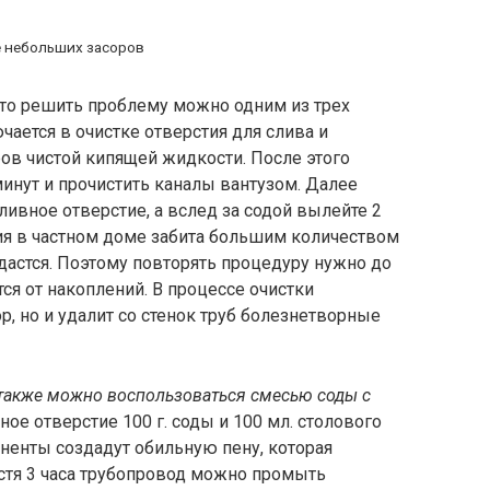
 небольших засоров
 то решить проблему можно одним из трех
ается в очистке отверстия для слива и
ов чистой кипящей жидкости. После этого
нут и прочистить каналы вантузом. Далее
ливное отверстие, а вслед за содой вылейте 2
ция в частном доме забита большим количеством
 удастся. Поэтому повторять процедуру нужно до
тся от накоплений. В процессе очистки
р, но и удалит со стенок труб болезнетворные
 также можно воспользоваться смесью соды с
ое отверстие 100 г. соды и 100 мл. столового
ненты создадут обильную пену, которая
стя 3 часа трубопровод можно промыть