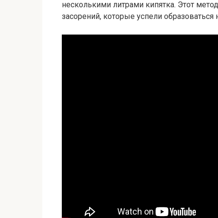
несколькими литрами кипятка. Этот мет
засорений, которые успели образоваться н