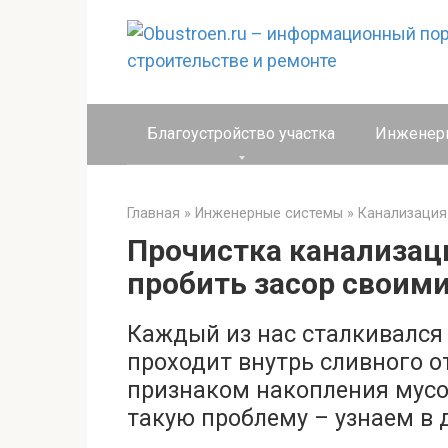
Перейти
к
контенту
Благоустройство участка
Инженер
Главная
»
Инженерные системы
»
Канализация
Прочистка канализаци
пробить засор своим
Каждый из нас сталкивался 
проходит внутрь сливного о
признаком накопления мусо
такую проблему – узнаем в 