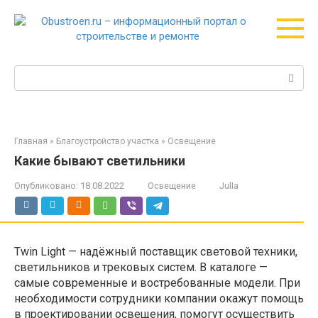
Перейти
к
контенту
Поиск:
Главная
»
Благоустройство участка
»
Освещение
Какие бывают светильники
Опубликовано:
18.08.2022
Освещение
JulIa
Twin Light — надёжный поставщик световой техники,
светильников и трековых систем. В каталоге —
самые современные и востребованные модели. При
необходимости сотрудники компании окажут помощь
в проектировании освещения, помогут осуществить