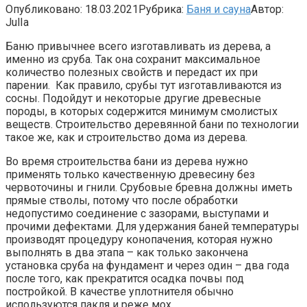
Опубликовано:
18.03.2021
Рубрика:
Баня и сауна
Автор:
JulIa
Баню привычнее всего изготавливать из дерева, а
именно из сруба. Так она сохранит максимальное
количество полезных свойств и передаст их при
парении. Как правило, срубы тут изготавливаются из
сосны. Подойдут и некоторые другие древесные
породы, в которых содержится минимум смолистых
веществ. Строительство деревянной бани по технологии
такое же, как и строительство дома из дерева.
Во время строительства бани из дерева нужно
применять только качественную древесину без
червоточины и гнили. Срубовые бревна должны иметь
прямые стволы, потому что после обработки
недопустимо соединение с зазорами, выступами и
прочими дефектами. Для удержания баней температуры
производят процедуру конопачения, которая нужно
выполнять в два этапа – как только закончена
установка сруба на фундамент и через один – два года
после того, как прекратится осадка почвы под
постройкой. В качестве уплотнителя обычно
используются пакля и реже мох.