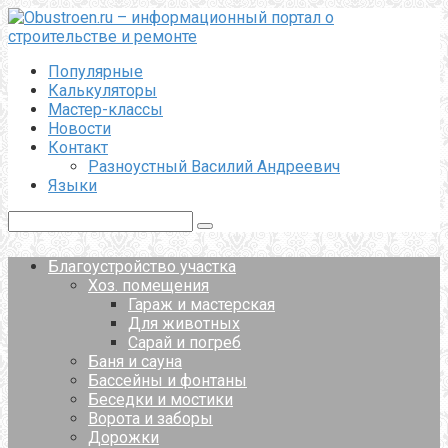
Перейти
к
контенту
Популярные
Калькуляторы
Мастер-классы
Новости
Контакт
Разноустный Василий Андреевич
Языки
Поиск:
Благоустройство участка
Хоз. помещения
Гараж и мастерская
Для животных
Сарай и погреб
Баня и сауна
Бассейны и фонтаны
Беседки и мостики
Ворота и заборы
Дорожки