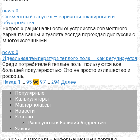
news
0
Совместный санузел — варианты планировки и
обустройства
Вопрос о рациональности обустройства совместного
варианта ванны и туалета всегда порождал дискуссии с
многочисленными
news
0
Идеальная температура теплого пола — как регулируется
Среди потребителей теплые полы пользуются все
большей популярностью. Это не просто излишество и
роскошь,
Пагинация
Назад
1
…
95
96
97
…
294
Далее
записей
Популярные
Калькуляторы
Мастер-классы
Новости
Контакт
Разноустный Василий Андреевич
Языки
© 2026 Obustroen.ru – информационный портал о