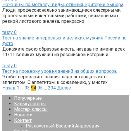
Ножницы по металлу: виды, отличия, критерии выбора
Люди, профессионально занимающиеся слесарными,
кровельными и жестяными работами, связанными с
резкой листового железа, прекрасно
testy
0
Тест на знание интересных и великих мужчин России по
фото
Докажите свою образованность, назвав по имени всех
11/11 великих мужчин из российской истории и
testy
0
Тест на проверку уровня знаний из общих вопросов
Чтобы переварить знания, надо поглощать их с
аппетитом. С аппетитом, к сожалению, у многих
Пагинация
Назад
1
…
93
94
95
…
294
Далее
записей
Популярные
Калькуляторы
Мастер-классы
Новости
Контакт
Разноустный Василий Андреевич