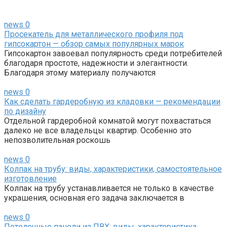
news
0
Просекатель для металлического профиля под
гипсокартон — обзор самых популярных марок
Гипсокартон завоевал популярность среди потребителей
благодаря простоте, надежности и элегантности.
Благодаря этому материалу получаются
news
0
Как сделать гардеробную из кладовки — рекомендации
по дизайну
Отдельной гардеробной комнатой могут похвастаться
далеко не все владельцы квартир. Особенно это
непозволительная роскошь
news
0
Колпак на трубу: виды, характеристики, самостоятельное
изготовление
Колпак на трубу устанавливается не только в качестве
украшения, основная его задача заключается в
news
0
Потолочные панели из ПВХ: виды, характеристика,