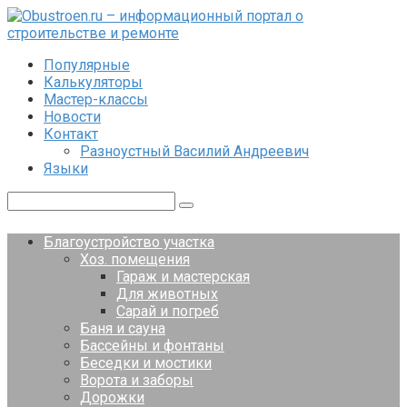
Перейти
к
контенту
Популярные
Калькуляторы
Мастер-классы
Новости
Контакт
Разноустный Василий Андреевич
Языки
Поиск:
Благоустройство участка
Хоз. помещения
Гараж и мастерская
Для животных
Сарай и погреб
Баня и сауна
Бассейны и фонтаны
Беседки и мостики
Ворота и заборы
Дорожки