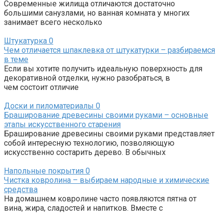
Современные жилища отличаются достаточно
большими санузлами, но ванная комната у многих
занимает всего несколько
Штукатурка
0
Чем отличается шпаклевка от штукатурки – разбираемся
в теме
Если вы хотите получить идеальную поверхность для
декоративной отделки, нужно разобраться, в
чем состоит отличие
Доски и пиломатериалы
0
Браширование древесины своими руками – основные
этапы искусственного старения
Браширование древесины своими руками представляет
собой интересную технологию, позволяющую
искусственно состарить дерево. В обычных
Напольные покрытия
0
Чистка ковролина – выбираем народные и химические
средства
На домашнем ковролине часто появляются пятна от
вина, жира, сладостей и напитков. Вместе с