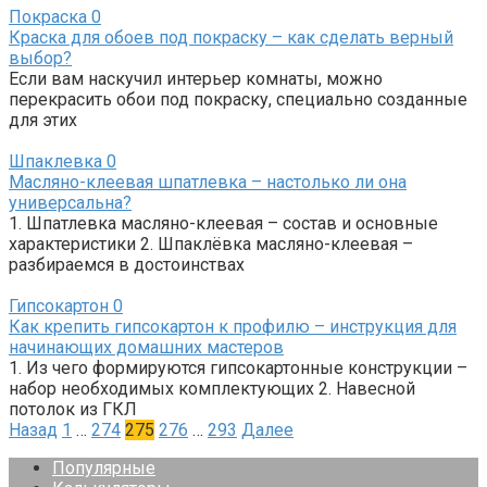
Покраска
0
Краска для обоев под покраску – как сделать верный
выбор?
Если вам наскучил интерьер комнаты, можно
перекрасить обои под покраску, специально созданные
для этих
Шпаклевка
0
Масляно-клеевая шпатлевка – настолько ли она
универсальна?
1. Шпатлевка масляно-клеевая – состав и основные
характеристики 2. Шпаклёвка масляно-клеевая –
разбираемся в достоинствах
Гипсокартон
0
Как крепить гипсокартон к профилю – инструкция для
начинающих домашних мастеров
1. Из чего формируются гипсокартонные конструкции –
набор необходимых комплектующих 2. Навесной
потолок из ГКЛ
Пагинация
Назад
1
…
274
275
276
…
293
Далее
записей
Популярные