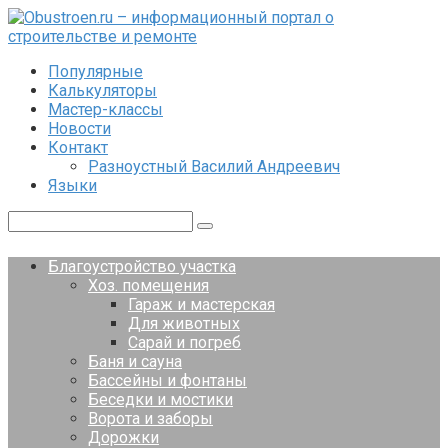
Перейти
к
контенту
Популярные
Калькуляторы
Мастер-классы
Новости
Контакт
Разноустный Василий Андреевич
Языки
Поиск:
Благоустройство участка
Хоз. помещения
Гараж и мастерская
Для животных
Сарай и погреб
Баня и сауна
Бассейны и фонтаны
Беседки и мостики
Ворота и заборы
Дорожки