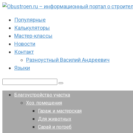
Перейти
к
Популярные
контенту
Калькуляторы
Мастер-классы
Новости
Контакт
Разноустный Василий Андреевич
Языки
Поиск:
Благоустройство участка
Хоз. помещения
Гараж и мастерская
Для животных
Сарай и погреб