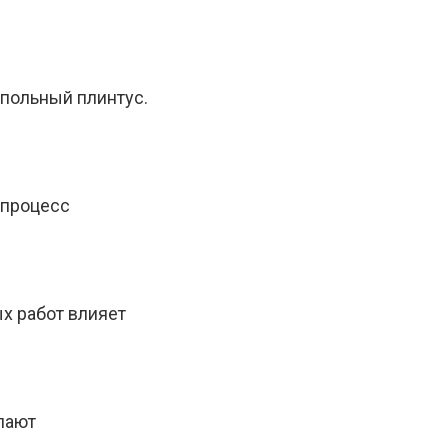
польный плинтус.
 процесс
х работ влияет
лают