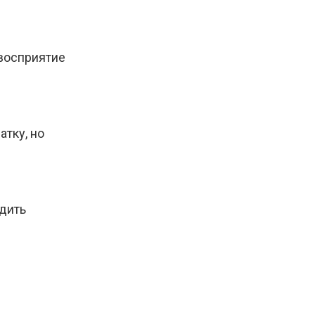
 восприятие
атку, но
дить