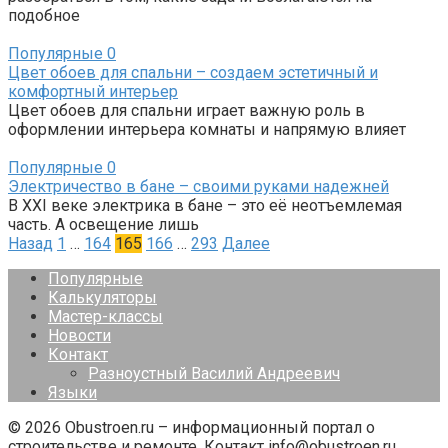
подобное
Популярные
0
Цвет обоев для спальни – создаем эстетичный и
комфортный интерьер
Цвет обоев для спальни играет важную роль в
оформлении интерьера комнаты и напрямую влияет
Популярные
0
Электричество в бане – своими руками надежней
В XXI веке электрика в бане – это её неотъемлемая
часть. А освещение лишь
Пагинация
Назад
1
…
164
165
166
…
293
Далее
записей
Популярные
Калькуляторы
Мастер-классы
Новости
Контакт
Разноустный Василий Андреевич
Языки
© 2026 Obustroen.ru – информационный портал о
строительстве и ремонте. Контакт info@obustroen.ru