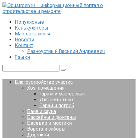
Перейти
к
контенту
Популярные
Калькуляторы
Мастер-классы
Новости
Контакт
Разноустный Василий Андреевич
Языки
Поиск:
Благоустройство участка
Хоз. помещения
Гараж и мастерская
Для животных
Сарай и погреб
Баня и сауна
Бассейны и фонтаны
Беседки и мостики
Ворота и заборы
Дорожки