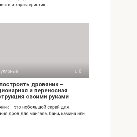
честв и характеристик
пулярные
0
 построить дровяник –
ционарная и переносная
струкция своими руками
ник – это небольшой сарай для
ния дров для мангала, бани, камина или