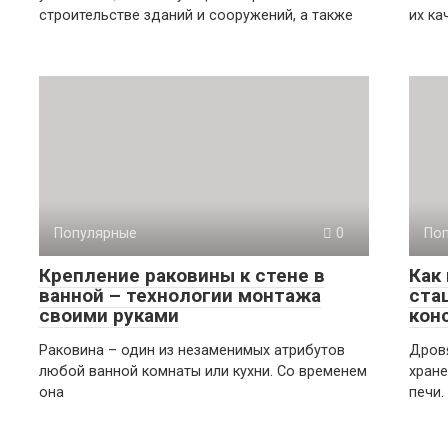
строительстве зданий и сооружений, а также
их ка
Популярные
0
По
Крепление раковины к стене в
Как
ванной – технологии монтажа
ста
своими руками
кон
Раковина – один из незаменимых атрибутов
Дровя
любой ванной комнаты или кухни. Со временем
хране
она
печи.