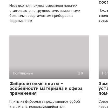
сос
Нередко при покупке смесителя новички
Покр
сталкиваются с трудностями, вызванными
эмаль
большим ассортиментом приборов на
возмо
современном
Популярные
0
По
Фибролитовые плиты –
Зам
особенности материала и сфера
уст
применения
пом
Плиты из фибролита представляют собой
Совр
утеплитель, использующийся при
невоз