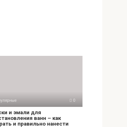
пулярные
0
ски и эмали для
становления ванн – как
рать и правильно нанести