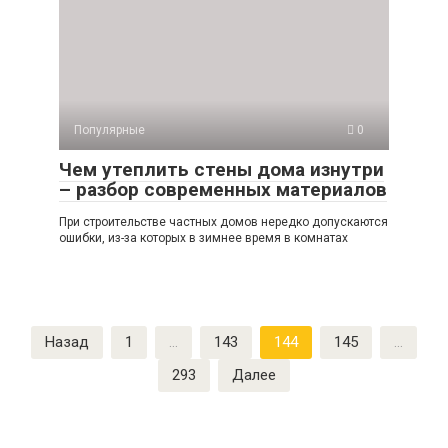
Популярные
0
Чем утеплить стены дома изнутри
– разбор современных материалов
При строительстве частных домов нередко допускаются
ошибки, из-за которых в зимнее время в комнатах
Пагинация
Назад
1
…
143
144
145
…
записей
293
Далее